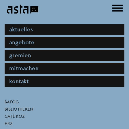
Direkt
menu
zum
Inhalt
hauptnavigation
aktuelles
pressemitteilung
angebote
gremien
pm asta frankfurt: kiritik an der
kürzung von 455 studienplätzen
mitmachen
29.07.2026
kontakt
Die Goethe-Universität wird zum Wintersemester
2026/27 insgesamt 455 Studienplätze in
zulassungsbeschränkten Studiengängen streichen.
direktlinks
BAFÖG
Betroffen sind unter anderem das gymnasiale Lehramt,
BIBLIOTHEKEN
Jura ...
CAFÉ KOZ
HRZ