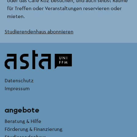
oder das Café KoZ besuchen, und auch selbst Räume
für Treffen oder Veranstaltungen reservieren oder
mieten.
Studierendenhaus abonnieren
kontakt
Datenschutz
Impressum
angebote
Beratung & Hilfe
Förderung & Finanzierung
Studierendenhaus