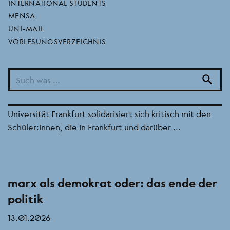
INTERNATIONAL STUDENTS
MENSA
stellungnahme kritische solidarität mit
UNI-MAIL
dem schüler:innenstreik gegen
VORLESUNGSVERZEICHNIS
wehrpflicht – bildung statt sparpolitik
04.03.2026
search
Am 05.03.2026 findet ein bundesweiter Schulstreik
gegen die Wehrpflicht statt. Der AStA der Goethe-
Universität Frankfurt solidarisiert sich kritisch mit den
Schüler:innen, die in Frankfurt und darüber ...
marx als demokrat oder: das ende der
politik
13.01.2026