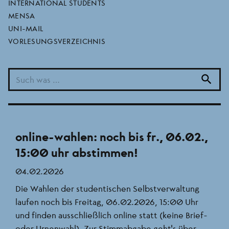
INTERNATIONAL STUDENTS
12.02.2026
MENSA
Die Anhörung der Kandidaten für das
UNI-MAIL
Präsidentenamt am 11.02.2026 an der Goethe-
VORLESUNGSVERZEICHNIS
Universität Frankfurt hat aus Sicht des AStA vor
allem eines offengelegt: Das Präsidium steht vor
search
einer Vertrauenskrise ...
online-wahlen: noch bis fr., 06.02.,
15:00 uhr abstimmen!
04.02.2026
Die Wahlen der studentischen Selbstverwaltung
laufen noch bis Freitag, 06.02.2026, 15:00 Uhr
und finden ausschließlich online statt (keine Brief-
oder Urnenwahl). Zur Stimmabgabe geht’s über