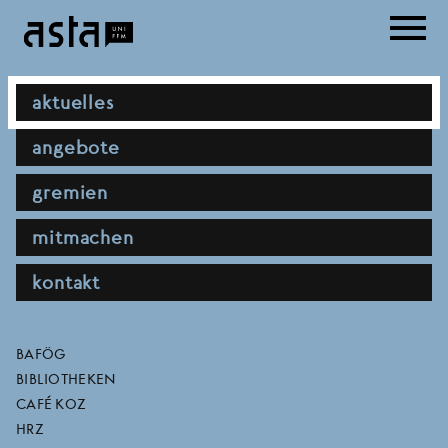
Direkt
menu
zum
Inhalt
hauptnavigation
aktuelles
angebote
aktuelles
gremien
mitmachen
kontakt
direktlinks
BAFÖG
BIBLIOTHEKEN
pressemitteilung: asta kommentiert
CAFÉ KOZ
anhörung zum präsidentenamt
HRZ