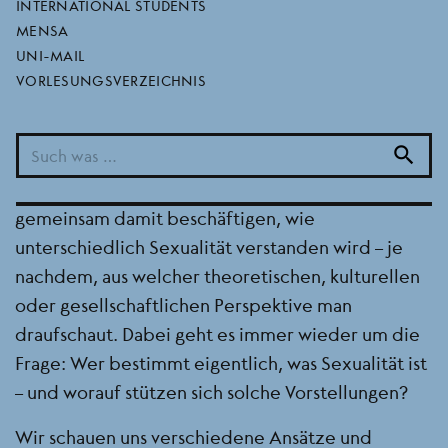
INTERNATIONAL STUDENTS
Sexualität ist überall präsent – im Alltag, in
MENSA
Beziehungen, in Medien, in politischen Debatten.
UNI-MAIL
VORLESUNGSVERZEICHNIS
Gleichzeitig ist sie oft mit Erwartungen, Normen,
Scham oder moralischen Vorstellungen
verbunden.
search
In diesem autonomen Tutorium wollen wir uns
gemeinsam damit beschäftigen, wie
unterschiedlich Sexualität verstanden wird – je
nachdem, aus welcher theoretischen, kulturellen
oder gesellschaftlichen Perspektive man
draufschaut. Dabei geht es immer wieder um die
Frage: Wer bestimmt eigentlich, was Sexualität ist
– und worauf stützen sich solche Vorstellungen?
Wir schauen uns verschiedene Ansätze und