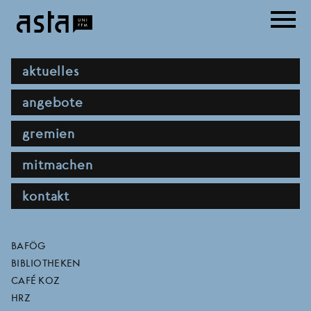
Direkt
menu
zum
Inhalt
hauptnavigation
aktuelles
angebote
gremien
mitmachen
kontakt
wer definiert sexualität?
direktlinks
BAFÖG
BIBLIOTHEKEN
CAFÉ KOZ
BEREICH
FB 05
HRZ
SEMESTER
2026 SOMMERSEMESTER