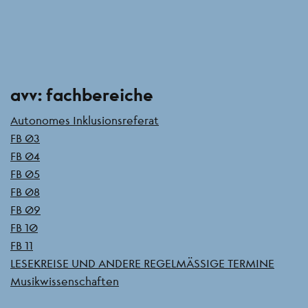
Seitenleiste
avv: fachbereiche
Autonomes Inklusionsreferat
FB 03
FB 04
FB 05
FB 08
FB 09
FB 10
FB 11
LESEKREISE UND ANDERE REGELMÄSSIGE TERMINE
Musikwissenschaften