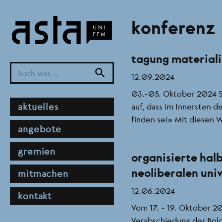
Direkt
zum
konferenz
Inhalt
tagung materiali
search
12.09.2024
03.-05. Oktober 2024 St
hauptnavigation
aktuelles
auf, dass im Innersten d
finden sei” Mit diesen W
angebote
gremien
organisierte halb
neoliberalen univ
mitmachen
12.06.2024
kontakt
Vom 17. - 19. Oktober 20
Verabschiedung der Bolo