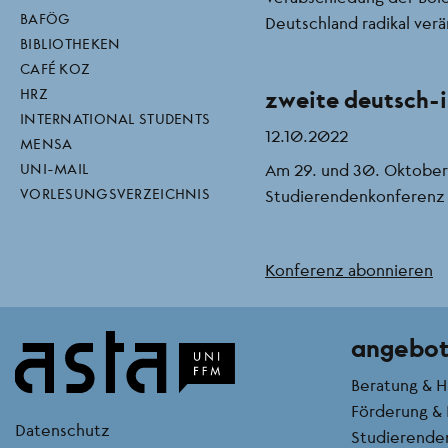
direktlinks
BAFÖG
Deutschland radikal verän
BIBLIOTHEKEN
CAFÉ KOZ
zweite deutsch-i
HRZ
INTERNATIONAL STUDENTS
12.10.2022
MENSA
UNI-MAIL
Am 29. und 30. Oktober 
VORLESUNGSVERZEICHNIS
Studierendenkonferenz in
Konferenz abonnieren
angebo
Beratung & H
Förderung & 
kontakt
Datenschutz
Studierende