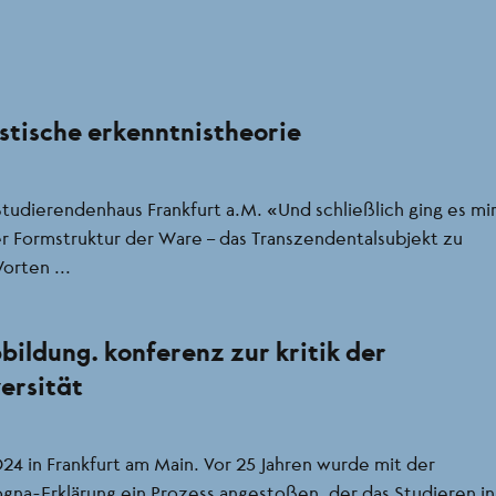
stische erkenntnistheorie
udierendenhaus Frankfurt a.M. “Und schließlich ging es mi
er Formstruktur der Ware – das Transzendentalsubjekt zu
orten ...
bildung. konferenz zur kritik der
ersität
24 in Frankfurt am Main. Vor 25 Jahren wurde mit der
gna-Erklärung ein Prozess angestoßen, der das Studieren in