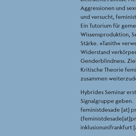
Aggressionen und sex
und versucht, feminist
Ein Tutorium für gem
Wissensproduktion, S
Stärke. „Tanith“ verwe
Widerstand verkörper
Genderblindness. Ziel
Kritische Theorie femin
zusammen weiterzud
Hybrides Seminar ers
Signalgruppe geben.
feministdesade
[at]
p
(feministdesade[at]p
inklusionunifrankfurt
[