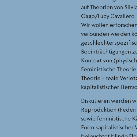
auf Theorien von Silv
Gago/Lucy Cavallero
Wir wollen erforschen
verbunden werden kön
geschlechterspezifis
Beeinträchtigungen 
Kontext von (physisch
Feministische Theorie
Theorie – reale Verletz
kapitalistischer Herrs
Diskutieren werden wi
Reproduktion (Federi
sowie feministische 
Form kapitalistischer
beleuchtet blinde Fle