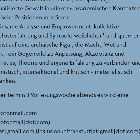
ualisierte Gewalt in „linken“ akademischen Kontexte
ische Positionen zu stärken.
einsame Analyse und Empowerment: kollektive
elbsterfahrung und Symbole weiblicher* und queerer
ist auf eine archaische Figur, die Macht, Wut und
t – ein Gegenbild zu Anpassung, Akzeptanz und
 ist es, Theorie und eigene Erfahrung zu verbinden un
istisch, intersektional und kritisch - materialistisch
enken.
ter Termin 3 Vorlesungswoche abends es wird eine
rotonmail.com
rotonmail[dot]com)
at]
gmail.com
(inklusionunifrankfurt[at]gmail[dot]com