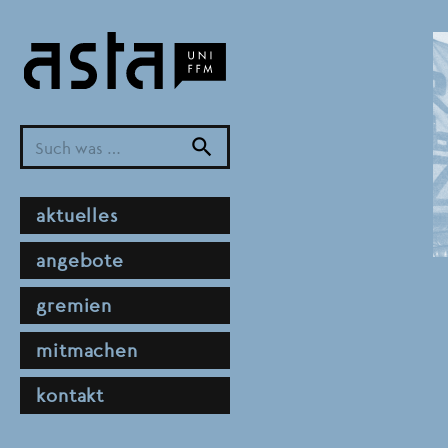
Direkt
zum
Inhalt
search
hauptnavigation
aktuelles
angebote
gremien
mitmachen
kontakt