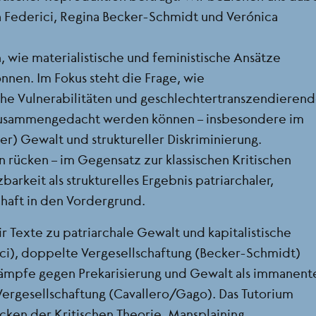
ia Federici, Regina Becker-Schmidt und Verónica
, wie materialistische und feministische Ansätze
nen. Im Fokus steht die Frage, wie
che Vulnerabilitäten und geschlechtertranszendieren
zusammengedacht werden können – insbesondere im
er) Gewalt und struktureller Diskriminierung.
n rücken – im Gegensatz zur klassischen Kritischen
barkeit als strukturelles Ergebnis patriarchaler,
chaft in den Vordergrund.
r Texte zu patriarchale Gewalt und kapitalistische
ci), doppelte Vergesellschaftung (Becker-Schmidt)
Kämpfe gegen Prekarisierung und Gewalt als immanent
 Vergesellschaftung (Cavallero/Gago). Das Tutorium
cken der Kritischen Theorie, Mansplaining,