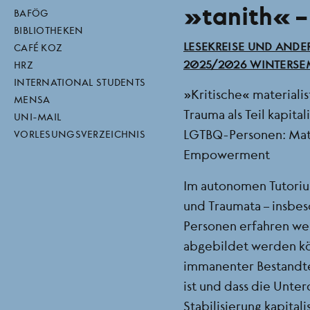
„tanith“ –
direktlinks
BAFÖG
BIBLIOTHEKEN
BEREICH
LESEKREISE UND ANDE
CAFÉ KOZ
SEMESTER
2025/2026 WINTERSE
HRZ
INTERNATIONAL STUDENTS
„Kritische“ materiali
MENSA
Trauma als Teil kapita
UNI-MAIL
LGTBQ-Personen: Mater
VORLESUNGSVERZEICHNIS
Empowerment
Im autonomen Tutorium
und Traumata – insbe
Personen erfahren wer
abgebildet werden kö
immanenter Bestandtei
ist und dass die Unte
Stabilisierung kapita