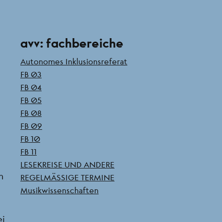
Seitenleiste
avv: fachbereiche
Autonomes Inklusionsreferat
FB 03
FB 04
FB 05
FB 08
FB 09
FB 10
FB 11
LESEKREISE UND ANDERE
n
REGELMÄSSIGE TERMINE
Musikwissenschaften
ei