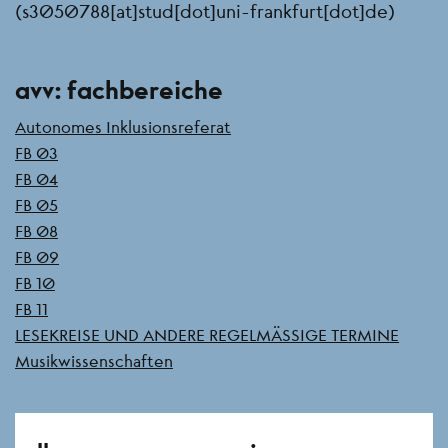
(s3050788[at]stud[dot]uni-frankfurt[dot]de)
Seitenleiste
avv: fachbereiche
Autonomes Inklusionsreferat
FB 03
FB 04
FB 05
FB 08
FB 09
FB 10
FB 11
LESEKREISE UND ANDERE REGELMÄSSIGE TERMINE
Musikwissenschaften