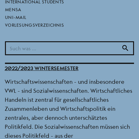
sozialwissenschaftliche
INTERNATIONAL STUDENTS
MENSA
rückaneignung eines
UNI-MAIL
VORLESUNGSVERZEICHNIS
vernächlässigten
politikfelds
search
BEREICH
FB 03
SEMESTER
2022/2023 WINTERSEMESTER
Wirtschaftswissenschaften - und insbesondere
VWL - sind Sozialwissenschaften. Wirtschaftliches
Handeln ist zentral für gesellschaftliches
Zusammenleben und Wirtschaftspolitik ein
zentrales, aber dennoch unterschätztes
Politikfeld. Die Sozialwissenschaften müssen sich
dieses Politikfeld - aus der