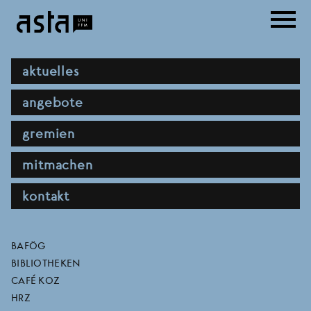
Direkt
menu
zum
Inhalt
hauptnavigation
aktuelles
angebote
gremien
mitmachen
kontakt
progressive
direktlinks
BAFÖG
BIBLIOTHEKEN
wirtschaftspolitik -
CAFÉ KOZ
HRZ