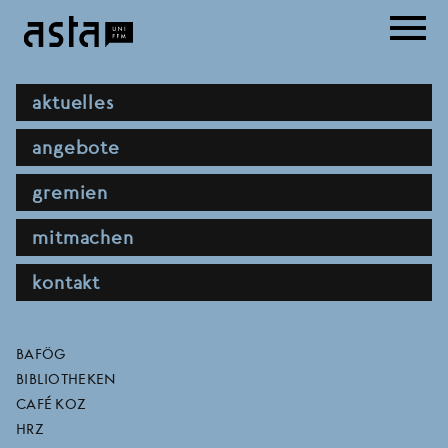
Direkt
menu
zum
Inhalt
hauptnavigation
aktuelles
angebote
gremien
mitmachen
kontakt
lesekreis: was ist
direktlinks
BAFÖG
BIBLIOTHEKEN
revolutionärer
CAFÉ KOZ
HRZ