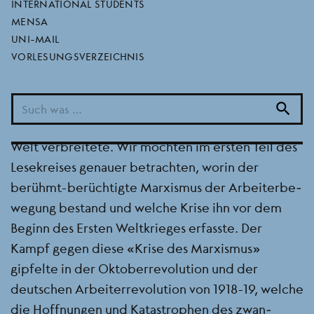
marxismus?
INTERNATIONAL STUDENTS
MENSA
BEREICH
LESEKREISE UND ANDERE REGELMÄSSIGE TERMINE
UNI-MAIL
SEMESTER
2025 SOMMERSEMESTER
VORLESUNGSVERZEICHNIS
Nach dem Tod von Marx und Engels nahm der
Marxismus den Charakter einer politischen
search
Massenbewegung an, die sich in alle Teile der
Welt verbreitete. Wir möchten im ersten Teil des
Lesekreises genauer betrachten, worin der
berühmt-berüchtigte Marxismus der Arbeiterbe­
wegung bestand und welche Krise ihn vor dem
Beginn des Ersten Weltkrieges erfasste. Der
Kampf gegen diese “Krise des Marxismus”
gipfelte in der Oktoberrevolution und der
deutschen Arbeiterrevolution von 1918-19, welche
die Hoffnungen und Katastrophen des zwan­