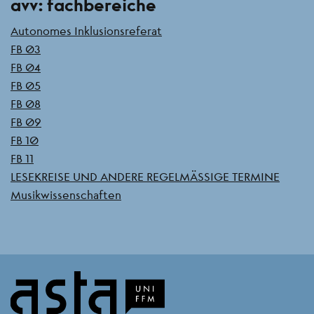
avv: fachbereiche
Autonomes Inklusionsreferat
FB 03
FB 04
FB 05
FB 08
FB 09
FB 10
FB 11
LESEKREISE UND ANDERE REGELMÄSSIGE TERMINE
Musikwissenschaften