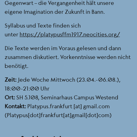
Gegenwart – die Vergangenheit hält unsere
eigene Imagination der Zukunft in Bann.
Syllabus und Texte finden sich
unter
https://platypusffm1917.neocities.org/
Die Texte werden im Voraus gelesen und dann
zusammen diskutiert. Vorkenntnisse werden nicht
benötigt.
Zeit:
Jede Woche Mittwoch (23.04.-06.08.),
18:00-21:00 Uhr
Ort:
SH 5.108, Seminarhaus Campus Westend
Kontakt:
Platypus.frankfurt
[at]
gmail.com
(Platypus[dot]frankfurt[at]gmail[dot]com)
Seitenleiste