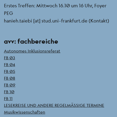
Erstes Treffen: Mittwoch 16.10 um 16 Uhr, Foyer
PEG
hanieh.taiebi
[at]
stud.uni-frankfurt.de
(Kontakt)
Seitenleiste
avv: fachbereiche
Autonomes Inklusionsreferat
FB 03
FB 04
FB 05
FB 08
FB 09
FB 10
FB 11
LESEKREISE UND ANDERE REGELMÄSSIGE TERMINE
Musikwissenschaften