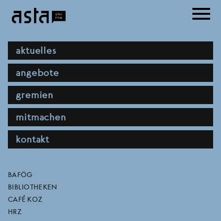
Direkt
menu
zum
Inhalt
hauptnavigation
aktuelles
angebote
gremien
mitmachen
kontakt
kognitive verzerrung
direktlinks
BAFÖG
BIBLIOTHEKEN
CAFÉ KOZ
BEREICH
FB 05
HRZ
SEMESTER
2024/2025 WINTERSEMESTER