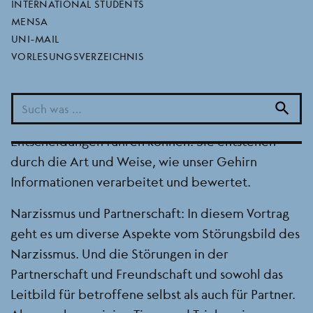
INTERNATIONAL STUDENTS
Das Seminar über kognitive Verzerrung bietet
MENSA
einen umfassenden Einblick in die systematischen
UNI-MAIL
VORLESUNGSVERZEICHNIS
Denkfehler, die unsere Wahrnehmung und
Entscheidungsfindung beeinflussen. Kognitive
Verzerrungen sind unbewusste Fehler im
search
Denkprozess, die zu fehlerhaften Urteilen und
Entscheidungen führen können. Sie entstehen
durch die Art und Weise, wie unser Gehirn
Informationen verarbeitet und bewertet.
Narzissmus und Partnerschaft: In diesem Vortrag
geht es um diverse Aspekte vom Störungsbild des
Narzissmus. Und die Störungen in der
Partnerschaft und Freundschaft und sowohl das
Leitbild für betroffene selbst als auch für Partner.