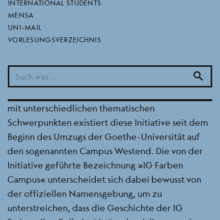
BEREICH
LESEKREISE UND ANDERE REGELMÄSSIGE TERMINE
INTERNATIONAL STUDENTS
SEMESTER
MENSA
2022/2023 WINTERSEMESTER
UNI-MAIL
Die Initiative Studierender am IG Farben Campus
VORLESUNGSVERZEICHNIS
ist ein loser, institutionell nicht näher gebundener
Zusammenschluss und Diskussionszusammenhang
search
Studierender der Goethe-Universität Frankfurt. In
wechselnder personeller Zusammensetzung und
mit unterschiedlichen thematischen
Schwerpunkten existiert diese Initiative seit dem
Beginn des Umzugs der Goethe-Universität auf
den sogenannten Campus Westend. Die von der
Initiative geführte Bezeichnung »IG Farben
Campus« unterscheidet sich dabei bewusst von
der offiziellen Namensgebung, um zu
unterstreichen, dass die Geschichte der IG