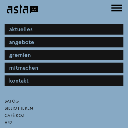
Direkt
menu
zum
Inhalt
hauptnavigation
aktuelles
angebote
gremien
mitmachen
kontakt
initiative studierender
direktlinks
BAFÖG
BIBLIOTHEKEN
am ig farben campus
CAFÉ KOZ
HRZ