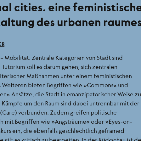
l cities. eine feministische
taltung des urbanen raumes
ER
 Mobilität. Zentrale Kategorien von Stadt sind
 Tutorium soll es darum gehen, sich zentralen
alterischer Maßnahmen unter einem feministischen
es Weiteren bieten Begriffen wie „Commons“ und
n“ Ansätze, die Stadt in emanzipatorischer Weise zu
e Kämpfe um den Raum sind dabei untrennbar mit der
 (Care) verbunden. Zudem greifen politische
ch mit Begriffen wie „Angsträume“ oder „Eyes-on-
skurs ein, die ebenfalls geschlechtlich geframed
gilt es kritisch zu bearbeiten. In der Rückschau ist de