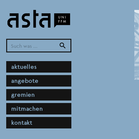
Direkt
zum
Inhalt
search
hauptnavigation
aktuelles
angebote
gremien
mitmachen
kontakt