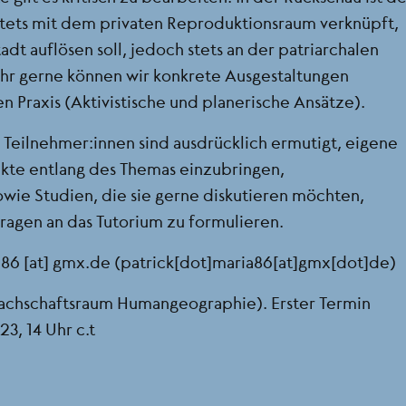
tets mit dem privaten Reproduktionsraum verknüpft,
adt auflösen soll, jedoch stets an der patriarchalen
hr gerne können wir konkrete Ausgestaltungen
 Praxis (Aktivistische und planerische Ansätze).
, Teilnehmer:innen sind ausdrücklich ermutigt, eigene
kte entlang des Themas einzubringen,
owie Studien, die sie gerne diskutieren möchten,
ragen an das Tutorium zu formulieren.
a86
[at]
gmx.de
(patrick[dot]maria86[at]gmx[dot]de)
chschaftsraum Humangeographie). Erster Termin
3, 14 Uhr c.t