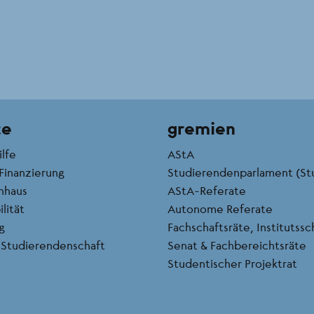
te
gremien
ilfe
AStA
Finanzierung
Studierendenparlament (St
nhaus
AStA-Referate
lität
Autonome Referate
g
Fachschaftsräte, Institutss
 Studierendenschaft
Senat & Fachbereichtsräte
Studentischer Projektrat