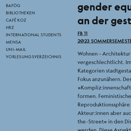
gender equa
direktlinks
BAFÖG
BIBLIOTHEKEN
an der ges
CAFÉ KOZ
HRZ
BEREICH
FB 11
INTERNATIONAL STUDENTS
SEMESTER
2023 SOMMERSEMEST
MENSA
UNI-MAIL
Wohnen – Architektur –
VORLESUNGSVERZEICHNIS
vergeschlechtlicht. Im
Kategorien stadtgest
Fokus anzunähern. D
„Kompliz:innenschafte
formen. Feministisch
Reproduktionssphäre
Akteur:innen aber au
the-Street“ in den Di
werden. Diese Aspekte 