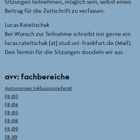
Sitzungen teilnehmen, möglich sein, selbst einen
Beitrag für die Zeitschrift zu verfassen.
Lucas Rateitschak
Bei Wunsch zur Teilnahme schreibt mir gerne ein
lucas.rateitschak
[at]
stud.uni-frankfurt.de
(Mail)
.
Den Termin für die Sitzungen doodeln wir aus.
Seitenleiste
avv: fachbereiche
Autonomes Inklusionsreferat
FB 03
FB 04
FB 05
FB 08
FB 09
FB 10