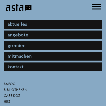
Direkt
menu
zum
Inhalt
hauptnavigation
aktuelles
angebote
gremien
mitmachen
kontakt
feministische ethik
direktlinks
BAFÖG
BIBLIOTHEKEN
CAFÉ KOZ
BEREICH
FB 08
HRZ
SEMESTER
2024/2025 WINTERSEMESTER