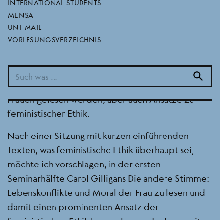
INTERNATIONAL STUDENTS
Aufgrund des Mangels an zeitgenössischer Ethik
MENSA
und feministischer Philosophie im Lehrangebot
UNI-MAIL
VORLESUNGSVERZEICHNIS
des Wintersemesters 2024/2025 möchte ich mit
dem Autonomen Tutorium Feministische Ethik
diesem Mangel entgegenwirken. Im Seminar
search
sollen demnach Werke zeitgenössischer Ethik von
Frauen gelesen werden, aber auch Ansätze zu
feministischer Ethik.
Nach einer Sitzung mit kurzen einführenden
Texten, was feministische Ethik überhaupt sei,
möchte ich vorschlagen, in der ersten
Seminarhälfte Carol Gilligans Die andere Stimme:
Lebenskonflikte und Moral der Frau zu lesen und
damit einen prominenten Ansatz der