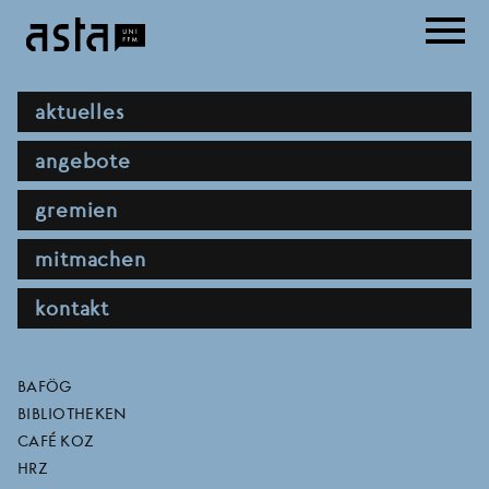
Direkt
menu
zum
Inhalt
hauptnavigation
aktuelles
angebote
gremien
mitmachen
kontakt
farberot – abweichende
direktlinks
BAFÖG
BIBLIOTHEKEN
argumente frankfurt am
CAFÉ KOZ
HRZ