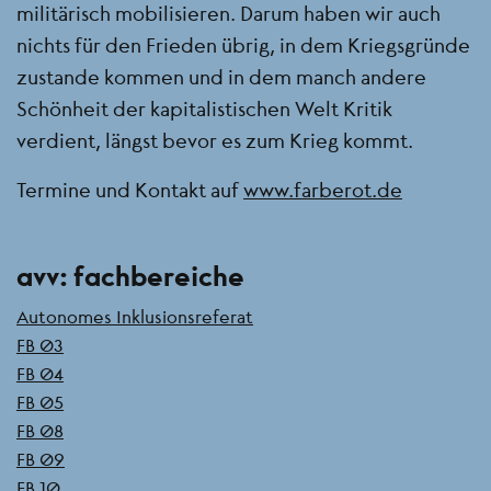
militärisch mobilisieren. Darum haben wir auch
nichts für den Frieden übrig, in dem Kriegsgründe
zustande kommen und in dem manch andere
Schönheit der kapitalistischen Welt Kritik
verdient, längst bevor es zum Krieg kommt.
Termine und Kontakt auf
www.farberot.de
Seitenleiste
avv: fachbereiche
Autonomes Inklusionsreferat
FB 03
FB 04
FB 05
FB 08
FB 09
FB 10