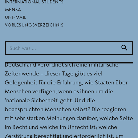
main
INTERNATIONAL STUDENTS
MENSA
BEREICH
LESEKREISE UND ANDERE REGELMÄSSIGE TERMINE
UNI-MAIL
SEMESTER
2022/2023 WINTERSEMESTER
VORLESUNGSVERZEICHNIS
Russland führt Krieg in der Ukraine, die Ukraine
schickt ihre Soldaten fürs Vaterland in die
search
Schlacht, NATO-Staaten liefern Waffen,
Deutschland verordnet sich eine militärische
Zeitenwende – dieser Tage gibt es viel
Gelegenheit für die Erfahrung, wie Staaten über
Menschen verfügen, wenn es ihnen um die
‚nationale Sicherheit‘ geht. Und die
beanspruchten Menschen selbst? Die reagieren
mit sehr starken Meinungen darüber, welche Seite
im Recht und welche im Unrecht ist; welche
Zerstörung berechtigt und erforderlich ist, um