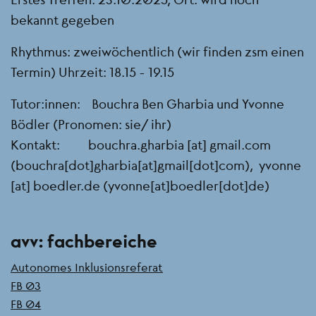
bekannt gegeben
Rhythmus: zweiwöchentlich (wir finden zsm einen
Termin) Uhrzeit: 18.15 - 19.15
Tutor:innen: Bouchra Ben Gharbia und Yvonne
Bödler (Pronomen: sie/ ihr)
Kontakt:
bouchra.gharbia
[at]
gmail.com
(bouchra[dot]gharbia[at]gmail[dot]com)
,
yvonne
[at]
boedler.de
(yvonne[at]boedler[dot]de)
Seitenleiste
avv: fachbereiche
Autonomes Inklusionsreferat
FB 03
FB 04