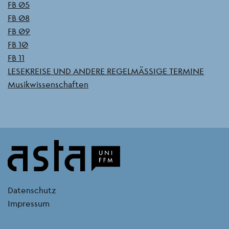
FB 05
FB 08
FB 09
FB 10
FB 11
LESEKREISE UND ANDERE REGELMÄSSIGE TERMINE
Musikwissenschaften
kontakt
Datenschutz
Impressum