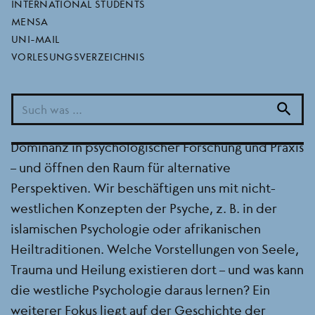
des westens
INTERNATIONAL STUDENTS
MENSA
BEREICH
FB 05
UNI-MAIL
SEMESTER
2025/2026 WINTERSEMESTER
VORLESUNGSVERZEICHNIS
Was passiert, wenn Psychologie nicht von Europa
aus gedacht wird? In diesem autonomen Tutorium
search
werfen wir einen kritischen Blick auf die westliche
Dominanz in psychologischer Forschung und Praxis
– und öffnen den Raum für alternative
Perspektiven. Wir beschäftigen uns mit nicht-
westlichen Konzepten der Psyche, z. B. in der
islamischen Psychologie oder afrikanischen
Heiltraditionen. Welche Vorstellungen von Seele,
Trauma und Heilung existieren dort – und was kann
die westliche Psychologie daraus lernen? Ein
weiterer Fokus liegt auf der Geschichte der