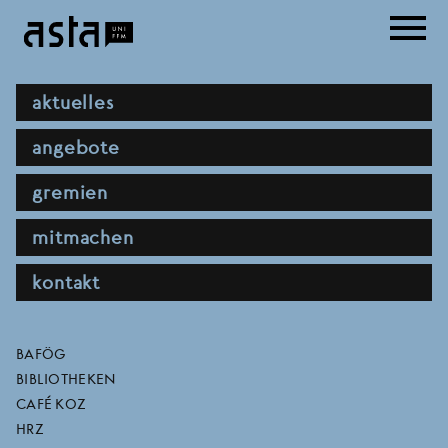
Direkt
menu
zum
Inhalt
hauptnavigation
aktuelles
angebote
gremien
mitmachen
kontakt
dekoloniale psychologie
direktlinks
BAFÖG
BIBLIOTHEKEN
– perspektiven jenseits
CAFÉ KOZ
HRZ