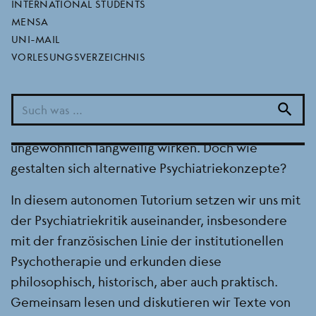
psychotherapie
INTERNATIONAL STUDENTS
MENSA
BEREICH
FB 08
UNI-MAIL
SEMESTER
2026 SOMMERSEMESTER
VORLESUNGSVERZEICHNIS
Rauchen, Schlafen, Essen, Gruppentherapie,
Einzelsitzung: Der Alltag in einer psychiatrischen
search
Einrichtung kann auf den ersten Blick
ungewöhnlich langweilig wirken. Doch wie
gestalten sich alternative Psychiatriekonzepte?
In diesem autonomen Tutorium setzen wir uns mit
der Psychiatriekritik auseinander, insbesondere
mit der französischen Linie der institutionellen
Psychotherapie und erkunden diese
philosophisch, historisch, aber auch praktisch.
Gemeinsam lesen und diskutieren wir Texte von