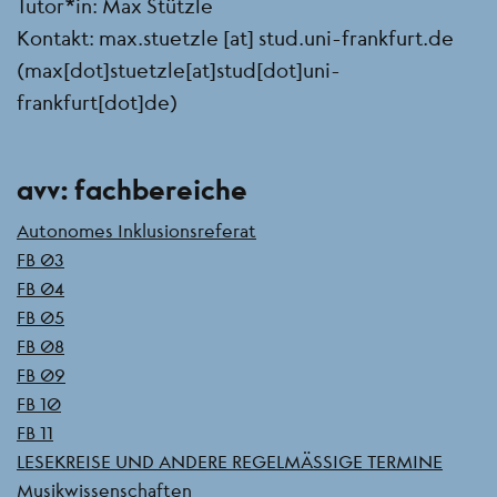
Tutor*in: Max Stützle
Kontakt:
max.stuetzle
[at]
stud.uni-frankfurt.de
(max[dot]stuetzle[at]stud[dot]uni-
frankfurt[dot]de)
Seitenleiste
avv: fachbereiche
Autonomes Inklusionsreferat
FB 03
FB 04
FB 05
FB 08
FB 09
FB 10
FB 11
LESEKREISE UND ANDERE REGELMÄSSIGE TERMINE
Musikwissenschaften