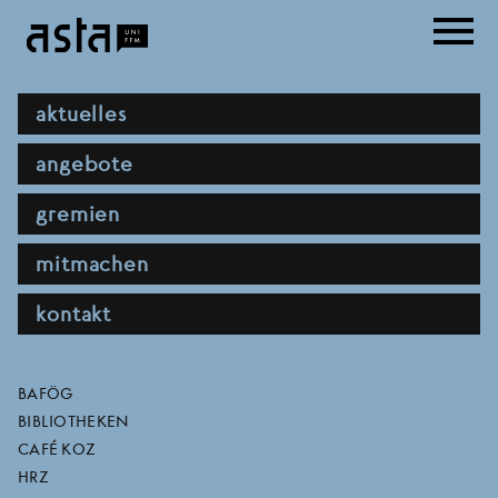
Direkt
menu
zum
Inhalt
hauptnavigation
aktuelles
angebote
gremien
mitmachen
kontakt
kritik & klinik: die
direktlinks
BAFÖG
BIBLIOTHEKEN
institutionelle
CAFÉ KOZ
HRZ