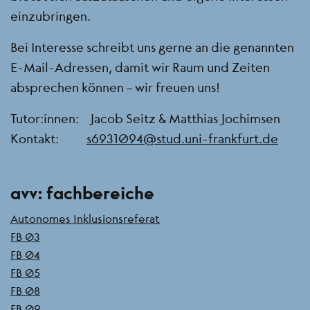
einzubringen.
Bei Interesse schreibt uns gerne an die genannten
E-Mail-Adressen, damit wir Raum und Zeiten
absprechen können – wir freuen uns!
Tutor:innen: Jacob Seitz & Matthias Jochimsen
Kontakt:
s6931094@stud.uni-frankfurt.de
Seitenleiste
avv: fachbereiche
Autonomes Inklusionsreferat
FB 03
FB 04
FB 05
FB 08
FB 09