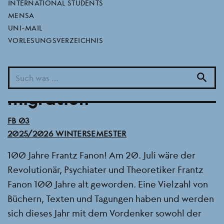
rassismus-kritik &
INTERNATIONAL STUDENTS
MENSA
aktuellen perspektiven
UNI-MAIL
VORLESUNGSVERZEICHNIS
auf geschlecht,
sexualität, identität und
search
migration
BEREICH
FB 03
SEMESTER
2025/2026 WINTERSEMESTER
100 Jahre Frantz Fanon! Am 20. Juli wäre der
Revolutionär, Psychiater und Theoretiker Frantz
Fanon 100 Jahre alt geworden. Eine Vielzahl von
Büchern, Texten und Tagungen haben und werden
sich dieses Jahr mit dem Vordenker sowohl der