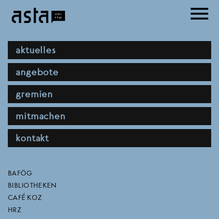
Direkt
menu
zum
Inhalt
hauptnavigation
aktuelles
angebote
gremien
mitmachen
kontakt
100 jahre frantz fanon -
direktlinks
BAFÖG
BIBLIOTHEKEN
zwischen revolutionärer
CAFÉ KOZ
HRZ