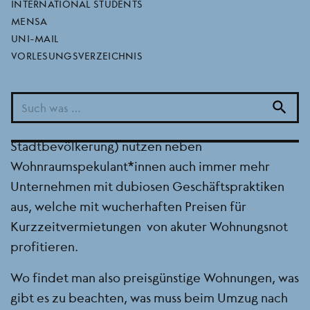
INTERNATIONAL STUDENTS
Mieter*innenrechten, was es bei einem Umzug zu
MENSA
beachten gibt und was man tun kann, wenn man
UNI-MAIL
ohne Wohnung da steht.
VORLESUNGSVERZEICHNIS
Die schlechte Wohnraumversorgung und akute
Wohnungsnot von Studierenden (aber darüber
search
hinaus natürlich auch der gesamten
Stadtbevölkerung) nutzen neben
Wohnraumspekulant*innen auch immer mehr
Unternehmen mit dubiosen Geschäftspraktiken
aus, welche mit wucherhaften Preisen für
Kurzzeitvermietungen von akuter Wohnungsnot
profitieren.
Wo findet man also preisgünstige Wohnungen, was
gibt es zu beachten, was muss beim Umzug nach