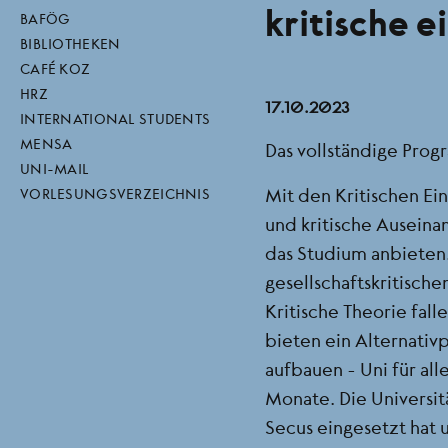
kritische 
direktlinks
BAFÖG
BIBLIOTHEKEN
CAFÉ KOZ
HRZ
17.10.2023
INTERNATIONAL STUDENTS
MENSA
Das vollständige Prog
UNI-MAIL
Mit den Kritischen Ei
VORLESUNGSVERZEICHNIS
und kritische Ausein
das Studium anbieten.
gesellschaftskritisch
Kritische Theorie fall
bieten ein Alternativ
aufbauen - Uni für all
Monate. Die Universit
Secus eingesetzt hat 