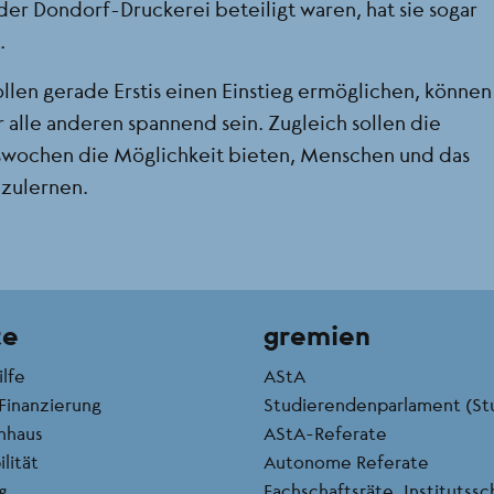
der Dondorf-Druckerei beteiligt waren, hat sie sogar
.
ollen gerade Erstis einen Einstieg ermöglichen, können
r alle anderen spannend sein. Zugleich sollen die
gswochen die Möglichkeit bieten, Menschen und das
nzulernen.
te
gremien
ilfe
AStA
Finanzierung
Studierendenparlament (St
nhaus
AStA-Referate
lität
Autonome Referate
g
Fachschaftsräte, Institutss