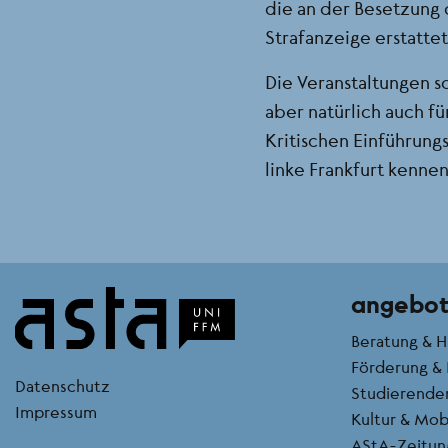
die an der Besetzung 
Strafanzeige erstattet
Die Veranstaltungen s
aber natürlich auch fü
Kritischen Einführun
linke Frankfurt kenne
angebo
Beratung & H
Förderung & 
kontakt
Datenschutz
Studierende
Impressum
Kultur & Mobi
AStA-Zeitun