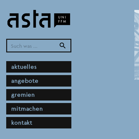
Direkt
zum
Inhalt
search
hauptnavigation
aktuelles
angebote
gremien
mitmachen
kontakt