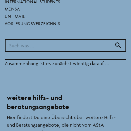
INTERNATIONAL STUDENTS
MENSA
200€ pauschale und wie du dran
UNI-MAIL
kommst
VORLESUNGSVERZEICHNIS
16.03.2023
Zur Zeit erreichen uns einige Anfragen bezüglich der
search
Einmalzahlung an Studierende, die letztes Jahr von der
Bundesregierung beschlossen wurde. In diesem
Zusammenhang ist es zunächst wichtig darauf ...
weitere hilfs- und
beratungsangebote
Hier findest Du eine Übersicht über weitere Hilfs-
und Beratungsangebote, die nicht vom AStA