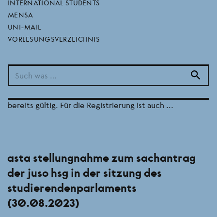
INTERNATIONAL STUDENTS
MENSA
neuer aktionscode für das db call a
UNI-MAIL
bike
VORLESUNGSVERZEICHNIS
16.10.2023
Ab dem 17.10.2023 ist ein neuer Aktionscode für die
search
Call a Bike Student Flat im im WiSe 23/24 nötig. Der
Aktionscode lautet Goethe-Uni_WiSe_2023 und ist
bereits gültig. Für die Registrierung ist auch ...
asta stellungnahme zum sachantrag
der juso hsg in der sitzung des
studierendenparlaments
(30.08.2023)