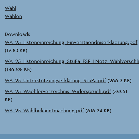
Wahl
Wahlen
Downloads
Document
WA_25_Listeneinreichung_Einverstaendniserklaerung.pdf
(19.83 KB)
Document
WA_25_Listeneinreichung_StuPa_FSR_LNetz_Wahlvorschl
(186.08 KB)
Document
WA_25_Unterstützungserklärung_StuPa.pdf
(266.3 KB)
Document
WA_25_Waehlerverzeichnis_Widerspruch.pdf
(30.51
KB)
Document
WA_25_Wahlbekanntmachung.pdf
(616.34 KB)