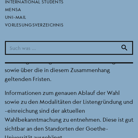
INTERNATIONAL STUDENTS
Der studentische Wahlausschuss plant, organisiert
MENSA
und führt die Wahlen zum
UNI-MAIL
Studierendenparlament (StuPa), zu den
VORLESUNGSVERZEICHNIS
Fachschaftsräten und zum Rat des L-Netzes
durch. Dabei entscheidet er auf Grundlage des
search
Wahlrechts der Studierendenschaft über die
Zulassung der eingereichten Wahlvorschlagslisten
sowie über die in diesem Zusammenhang
geltenden Fristen.
Informationen zum genauen Ablauf der Wahl
sowie zu den Modalitäten der Listengründung und
-einreichung sind der aktuellen
Wahlbekanntmachung zu entnehmen. Diese ist gut
sichtbar an den Standorten der Goethe-
Universität ausgehängt.