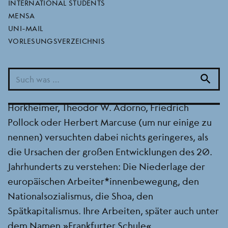
INTERNATIONAL STUDENTS
wichtige Ereignisse in der Entstehungsgeschichte
MENSA
der Kritischen Theorie. Die in den Jahrzehnten
UNI-MAIL
folgende und unter teilweise erschwerten
VORLESUNGSVERZEICHNIS
Bedingungen geführte Theoriearbeit, stellt bis
heute einen der radikalsten Ansätze der
Gesellschaftskritik dar. Die linken Intellektuellen
search
aus dem IfS und seinem Umfeld, wie etwa Max
Horkheimer, Theodor W. Adorno, Friedrich
Pollock oder Herbert Marcuse (um nur einige zu
nennen) versuchten dabei nichts geringeres, als
die Ursachen der großen Entwicklungen des 20.
Jahrhunderts zu verstehen: Die Niederlage der
europäischen Arbeiter*innenbewegung, den
Nationalsozialismus, die Shoa, den
Spätkapitalismus. Ihre Arbeiten, später auch unter
dem Namen „Frankfurter Schule“