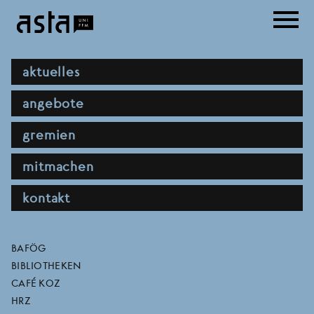
Direkt
menu
zum
Inhalt
hauptnavigation
aktuelles
angebote
gremien
mitmachen
kontakt
stellungnahme zum
direktlinks
BAFÖG
BIBLIOTHEKEN
pilotprojekt des
CAFÉ KOZ
HRZ