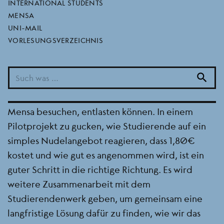
studierendenwerkes
INTERNATIONAL STUDENTS
MENSA
UNI-MAIL
VORLESUNGSVERZEICHNIS
18.06.2026
Wir sind froh, dass das Studierendenwerk sich
search
bereit erklärt hat mit uns gemeinsam eine Lösung
dafür zu finden, wie wir Studierende, die die
Mensa besuchen, entlasten können. In einem
Pilotprojekt zu gucken, wie Studierende auf ein
simples Nudelangebot reagieren, dass 1,80€
kostet und wie gut es angenommen wird, ist ein
guter Schritt in die richtige Richtung. Es wird
weitere Zusammenarbeit mit dem
Studierendenwerk geben, um gemeinsam eine
langfristige Lösung dafür zu finden, wie wir das