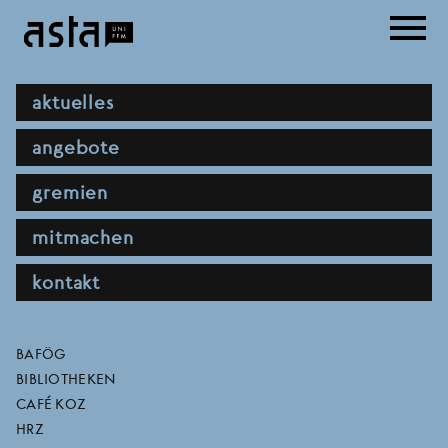
Direkt
menu
zum
Inhalt
hauptnavigation
aktuelles
angebote
gremien
mitmachen
kontakt
pm asta uni frankfurt zur
direktlinks
BAFÖG
BIBLIOTHEKEN
infragestellung des
CAFÉ KOZ
HRZ