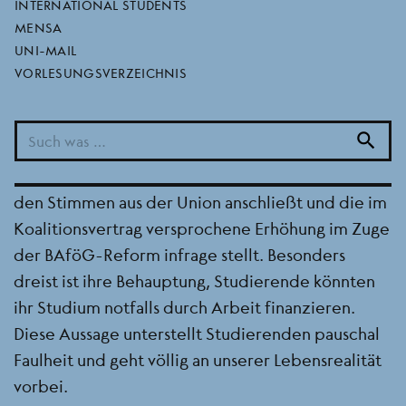
bafög-erhöhung
INTERNATIONAL STUDENTS
MENSA
UNI-MAIL
VORLESUNGSVERZEICHNIS
06.06.2026
Der AStA der Goethe-Universität äußert sich
search
entrüstet über die Aussagen von
Forschungsministerin Dorothee Bär (CSU), die sich
den Stimmen aus der Union anschließt und die im
Koalitionsvertrag versprochene Erhöhung im Zuge
der BAföG-Reform infrage stellt. Besonders
dreist ist ihre Behauptung, Studierende könnten
ihr Studium notfalls durch Arbeit finanzieren.
Diese Aussage unterstellt Studierenden pauschal
Faulheit und geht völlig an unserer Lebensrealität
vorbei.