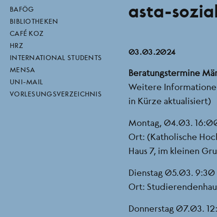
asta-sozia
direktlinks
BAFÖG
BIBLIOTHEKEN
CAFÉ KOZ
HRZ
03.03.2024
INTERNATIONAL STUDENTS
MENSA
Beratungstermine Mä
UNI-MAIL
Weitere Informationen
VORLESUNGSVERZEICHNIS
in Kürze aktualisiert)
Montag, 04.03. 16:00
Ort: (Katholische Hoc
Haus 7, im kleinen G
Dienstag 05.03. 9:30 
Ort: Studierendenha
Donnerstag 07.03. 12: