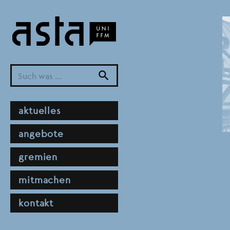
Direkt
zum
Inhalt
search
hauptnavigation
aktuelles
angebote
gremien
mitmachen
kontakt