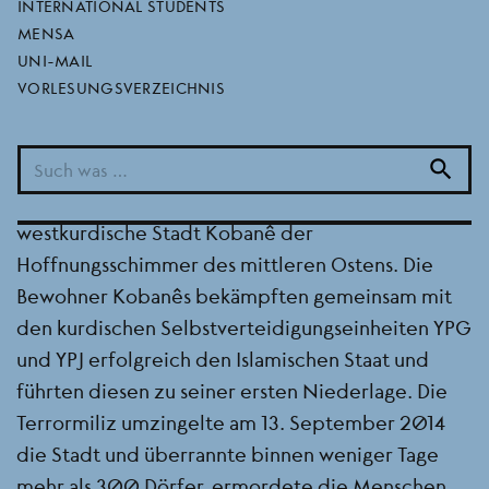
INTERNATIONAL STUDENTS
MENSA
Mit Einführung in die Geschichte von Kobanê und
UNI-MAIL
zur aktuellen Lage
VORLESUNGSVERZEICHNIS
Wann
26.01.2024 ab 18:30 Uhr
Wo
Pupille Kino, Mertonstr. 26-28
search
Vor 9 Jahren - am 26.01.2015 wurde die
westkurdische Stadt Kobanê der
Hoffnungsschimmer des mittleren Ostens. Die
Bewohner Kobanês bekämpften gemeinsam mit
den kurdischen Selbstverteidigungseinheiten YPG
und YPJ erfolgreich den Islamischen Staat und
führten diesen zu seiner ersten Niederlage. Die
Terrormiliz umzingelte am 13. September 2014
die Stadt und überrannte binnen weniger Tage
mehr als 300 Dörfer, ermordete die Menschen