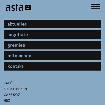
Direkt
menu
zum
Inhalt
hauptnavigation
aktuelles
angebote
gremien
mitmachen
kontakt
filmvorführung: kobanê
direktlinks
BAFÖG
BIBLIOTHEKEN
CAFÉ KOZ
HRZ
27.01.2024