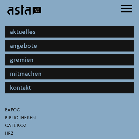
Direkt
menu
zum
Inhalt
hauptnavigation
aktuelles
angebote
gremien
mitmachen
kontakt
rückerstattung 9-euro-
direktlinks
BAFÖG
BIBLIOTHEKEN
ticket ab sofort möglich!
CAFÉ KOZ
HRZ