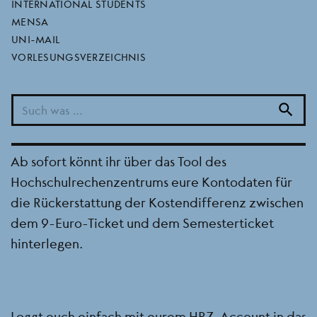
- refund 9-euro-ticket
INTERNATIONAL STUDENTS
MENSA
possible now!
UNI-MAIL
VORLESUNGSVERZEICHNIS
19.08.2022
search
- English Version below -
Ab sofort könnt ihr über das Tool des
Hochschulrechenzentrums eure Kontodaten für
die Rückerstattung der Kostendifferenz zwischen
dem 9-Euro-Ticket und dem Semesterticket
hinterlegen.
Loggt euch einfach mit eurem HRZ-Account in das