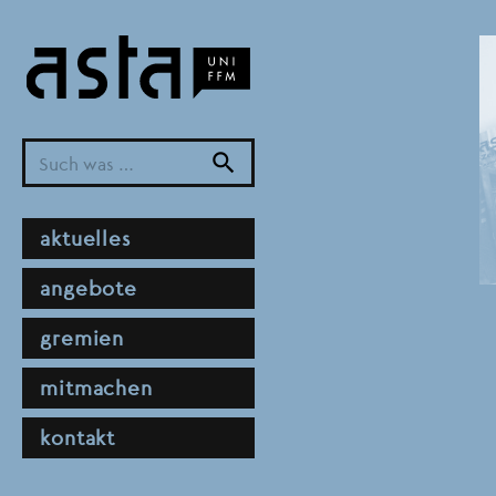
Direkt
zum
Inhalt
search
hauptnavigation
aktuelles
angebote
gremien
mitmachen
kontakt