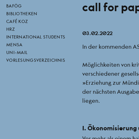
call for p
direktlinks
BAFÖG
BIBLIOTHEKEN
CAFÉ KOZ
HRZ
03.02.2022
INTERNATIONAL STUDENTS
MENSA
In der kommenden ASt
UNI-MAIL
VORLESUNGSVERZEICHNIS
Möglichkeiten von kri
verschiedener gesells
„Erziehung zur Mündi
der nächsten Ausgabe
liegen.
I. Ökonomisierung 
Vor mehr als einem ha