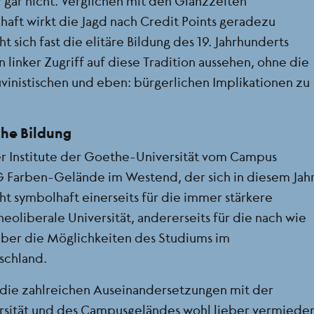
r gar nicht. Verglichen mit den Glanzzeiten
haft wirkt die Jagd nach Credit Points geradezu
t sich fast die elitäre Bildung des 19. Jahrhunderts
 linker Zugriff auf diese Tradition aussehen, ohne die
auvinistischen und eben: bürgerlichen Implikationen zu
sche Bildung
r Institute der Goethe-Universität vom Campus
G Farben-Gelände im Westend, der sich in diesem Jah
ht symbolhaft einerseits für die immer stärkere
eoliberale Universität, andererseits für die nach wie
über die Möglichkeiten des Studiums im
schland.
 die zahlreichen Auseinandersetzungen mit der
rsität und des Campusgeländes wohl lieber vermiede