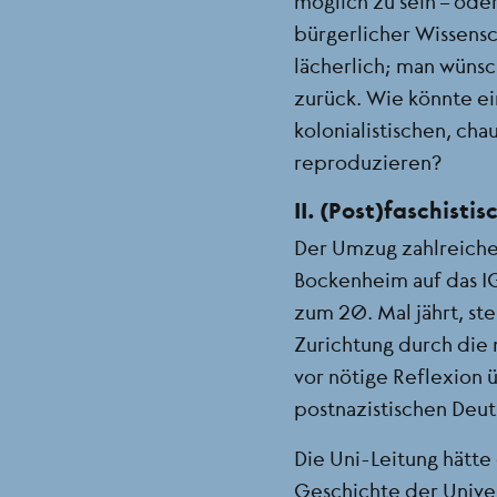
möglich zu sein – ode
bürgerlicher Wissensc
lächerlich; man wünsch
zurück. Wie könnte ein
kolonialistischen, ch
reproduzieren?
II. (Post)faschisti
Der Umzug zahlreiche
Bockenheim auf das I
zum 20. Mal jährt, ste
Zurichtung durch die n
vor nötige Reflexion 
postnazistischen Deut
Die Uni-Leitung hätte
Geschichte der Unive