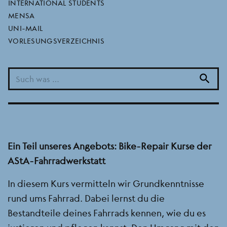
INTERNATIONAL STUDENTS
Fahrrad selbst reparieren und kleinere Ersatzteile
MENSA
auch vor Ort kaufen.
UNI-MAIL
Die AStA-Fahrradwerkstatt findest Du auf dem IG
VORLESUNGSVERZEICHNIS
Farben Campus, in einem Container gegenüber
des Seminarhauses. Sobald das neue
search
Studierendenhaus gebaut sein wird, wird die
Fahrradwerkstatt dort Räume erhalten.
Ein Teil unseres Angebots: Bike-Repair Kurse der
AStA-Fahrradwerkstatt
In diesem Kurs vermitteln wir Grundkenntnisse
rund ums Fahrrad. Dabei lernst du die
Bestandteile deines Fahrrads kennen, wie du es