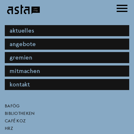
Direkt
menu
zum
Inhalt
hauptnavigation
aktuelles
angebote
gremien
mitmachen
kontakt
release alternatives
direktlinks
BAFÖG
BIBLIOTHEKEN
vorlesungsverzeichnis
CAFÉ KOZ
HRZ