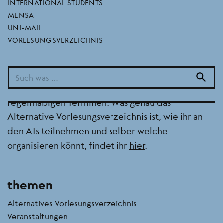
INTERNATIONAL STUDENTS
MENSA
29.10.2024
UNI-MAIL
VORLESUNGSVERZEICHNIS
Ihr findet nun auf unserer Webseite das aktuelle
Alternative Vorlesungsverzeichnis mit allen
Autonomen Tutorien (ATs der Goethe-Universität
search
und TU Darmstadt) sowie den Lesekreisen und
regelmäßigen Terminen. Was genau das
Alternative Vorlesungsverzeichnis ist, wie ihr an
den ATs teilnehmen und selber welche
organisieren könnt, findet ihr
hier
.
themen
Alternatives Vorlesungsverzeichnis
Veranstaltungen