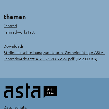
themen
Fahrrad
Fahrradwerkstatt
Downloads
Document
Stellenausschreibung MonteurIn_Gemeinnützige AStA-
Fahrradwerkstatt e.V._23.03.2024.pdf
(109.03 KB)
kontakt
Datenschutz