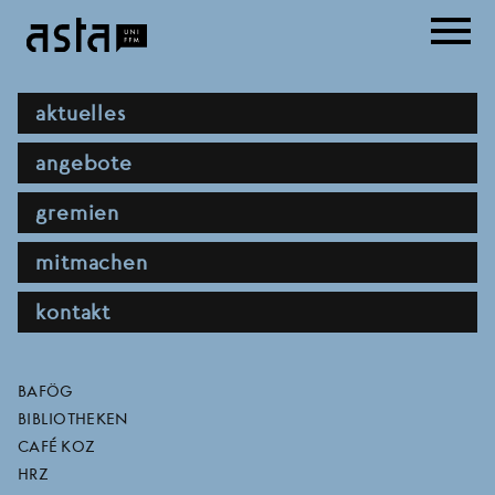
Direkt
menu
zum
Inhalt
hauptnavigation
aktuelles
angebote
gremien
mitmachen
kontakt
asta-fahrradwerkstatt
direktlinks
BAFÖG
BIBLIOTHEKEN
sucht fahrrad-
CAFÉ KOZ
HRZ