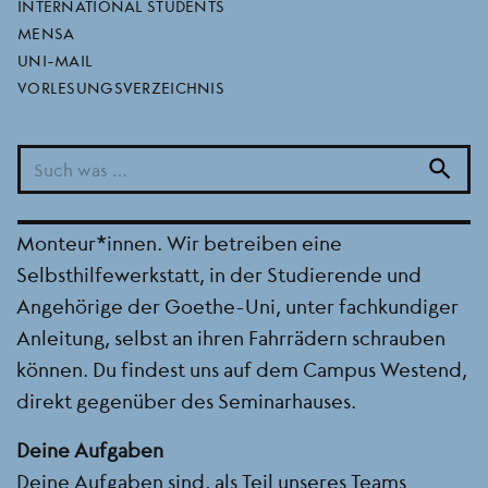
monteur*in (m/w/d)
INTERNATIONAL STUDENTS
MENSA
UNI-MAIL
VORLESUNGSVERZEICHNIS
22.04.2024
Stellenbeschreibung
search
Die AStA-Fahrradwerkstatt sucht ab sofort eine*n
weitere*n Mitarbeiter*in für unser Team von
Monteur*innen. Wir betreiben eine
Selbsthilfewerkstatt, in der Studierende und
Angehörige der Goethe-Uni, unter fachkundiger
Anleitung, selbst an ihren Fahrrädern schrauben
können. Du findest uns auf dem Campus Westend,
direkt gegenüber des Seminarhauses.
Deine Aufgaben
Deine Aufgaben sind, als Teil unseres Teams